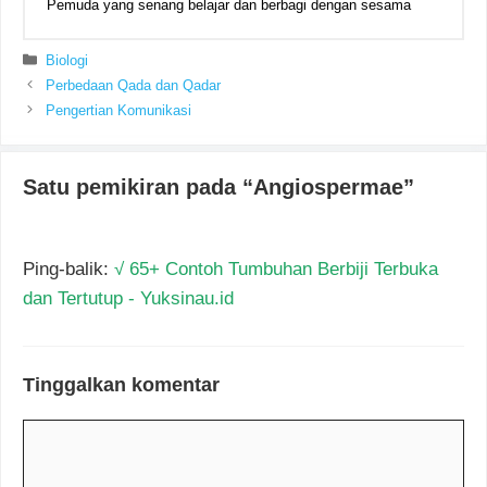
Pemuda yang senang belajar dan berbagi dengan sesama
Kategori
Biologi
Perbedaan Qada dan Qadar
Pengertian Komunikasi
Satu pemikiran pada “Angiospermae”
Ping-balik:
√ 65+ Contoh Tumbuhan Berbiji Terbuka
dan Tertutup - Yuksinau.id
Tinggalkan komentar
Komentar