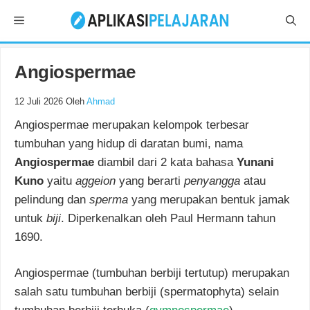
Langsung
Menu
ke
isi
Angiospermae
12 Juli 2026
Oleh
Ahmad
Angiospermae merupakan kelompok terbesar
tumbuhan yang hidup di daratan bumi, nama
Angiospermae
diambil dari 2 kata bahasa
Yunani
Kuno
yaitu
aggeion
yang berarti
penyangga
atau
pelindung dan
sperma
yang merupakan bentuk jamak
untuk
biji
. Diperkenalkan oleh Paul Hermann tahun
1690.
Angiospermae (tumbuhan berbiji tertutup) merupakan
salah satu tumbuhan berbiji (spermatophyta) selain