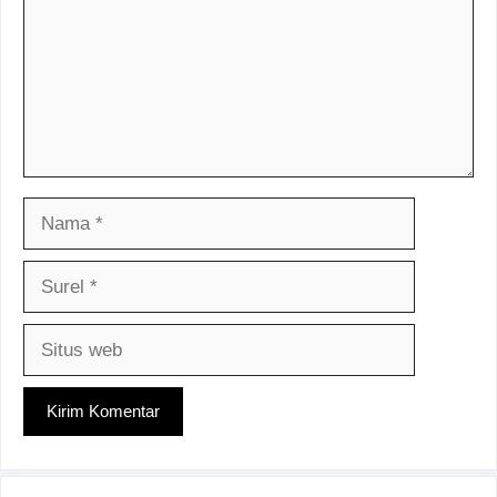
Nama
Surel
Situs
web