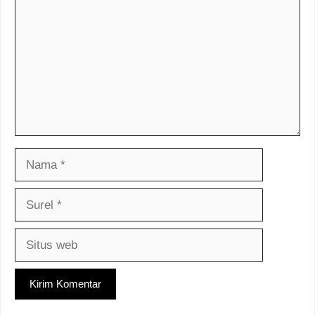
Nama
Surel
Situs
web