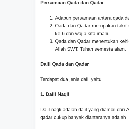
Persamaan Qada dan Qadar
Adapun persamaan antara qada da
Qada dan Qadar merupakan takdir
ke-6 dan wajib kita imani.
Qada dan Qadar menentukan kehid
Allah SWT, Tuhan semesta alam.
Dalil Qada dan Qadar
Terdapat dua jenis dalil yaitu
1. Dalil Naqli
Dalil naqli adalah dalil yang diambil dari
qadar cukup banyak diantaranya adalah