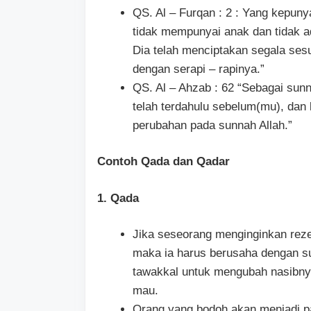
QS. Al – Furqan : 2 : Yang kepuny
tidak mempunyai anak dan tidak 
Dia telah menciptakan segala ses
dengan serapi – rapinya.”
QS. Al – Ahzab : 62 “Sebagai sunn
telah terdahulu sebelum(mu), dan 
perubahan pada sunnah Allah.”
Contoh Qada dan Qadar
1. Qada
Jika seseorang menginginkan reze
maka ia harus berusaha dengan su
tawakkal untuk mengubah nasibny
mau.
Orang yang bodoh akan menjadi pa