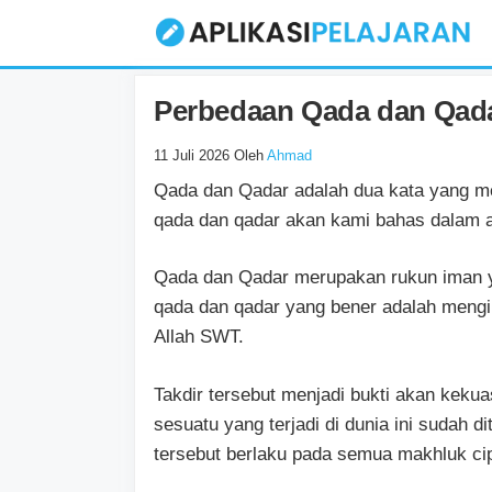
Langsung
ke
isi
Perbedaan Qada dan Qad
11 Juli 2026
Oleh
Ahmad
Qada dan Qadar adalah dua kata yang me
qada dan qadar akan kami bahas dalam art
Qada dan Qadar merupakan rukun iman y
qada dan qadar yang bener adalah mengi
Allah SWT.
Takdir tersebut menjadi bukti akan keku
sesuatu yang terjadi di dunia ini sudah d
tersebut berlaku pada semua makhluk ci