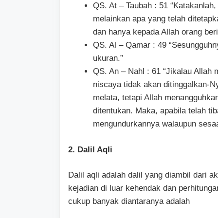
QS. At – Taubah : 51 “Katakanlah,
melainkan apa yang telah ditetapk
dan hanya kepada Allah orang ber
QS. Al – Qamar : 49 “Sesungguhn
ukuran.”
QS. An – Nahl : 61 “Jikalau Alla
niscaya tidak akan ditinggalkan-
melata, tetapi Allah menangguhk
ditentukan. Maka, apabila telah t
mengundurkannya walaupun sesaat
2. Dalil Aqli
Dalil aqli adalah dalil yang diambil dar
kejadian di luar kehendak dan perhitunga
cukup banyak diantaranya adalah