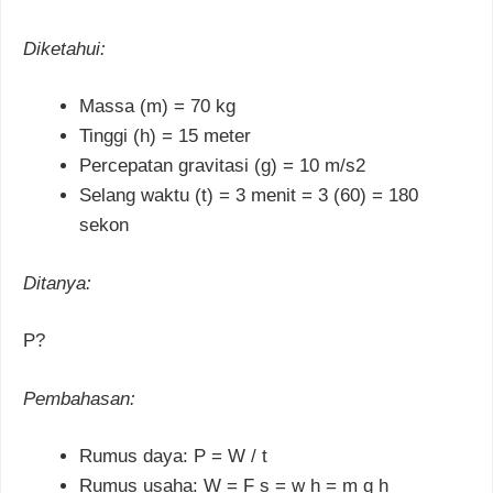
Diketahui:
Massa (m) = 70 kg
Tinggi (h) = 15 meter
Percepatan gravitasi (g) = 10 m/s2
Selang waktu (t) = 3 menit = 3 (60) = 180
sekon
Ditanya:
P?
Pembahasan:
Rumus daya: P = W / t
Rumus usaha: W = F s = w h = m g h