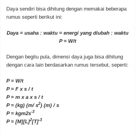
Daya sendiri bisa dihitung dengan memakai beberapa
rumus seperti berikut ini:
Daya = usaha : waktu = energi yang diubah : waktu
P = W/t
Dengan begitu pula, dimensi daya juga bisa dihitung
dengan cara lain berdasarkan rumus tersebut, seperti:
P = W/t
P = F x s / t
P = m x a x s / t
2
P = (kg) (m/ s
) (m) / s
-3
P = kgm2s
2
-3
P = [M][L]
[T]