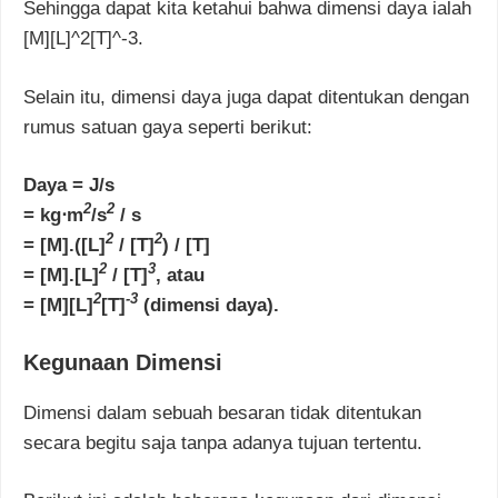
Sehingga dapat kita ketahui bahwa dimensi daya ialah
[M][L]^2[T]^-3.
Selain itu, dimensi daya juga dapat ditentukan dengan
rumus satuan gaya seperti berikut:
Daya = J/s
2
2
= kg⋅m
/s
/ s
2
2
= [M].([L]
/ [T]
) / [T]
2
3
= [M].[L]
/ [T]
, atau
2
-3
= [M][L]
[T]
(dimensi daya).
Kegunaan Dimensi
Dimensi dalam sebuah besaran tidak ditentukan
secara begitu saja tanpa adanya tujuan tertentu.