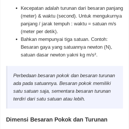
Kecepatan adalah turunan dari besaran panjang
(meter) & waktu (second). Untuk mengukurnya
panjang / jarak tempuh : waktu = satuan m/s
(meter per detik).
Bahkan mempunyai tiga satuan. Contoh:
Besaran gaya yang satuannya newton (N),
satuan dasar newton yakni kg m/s².
Perbedaan besaran pokok dan besaran turunan
ada pada satuannya. Besaran pokok memiliki
satu satuan saja, sementara besaran turunan
terdiri dari satu satuan atau lebih.
Dimensi Besaran Pokok dan Turunan