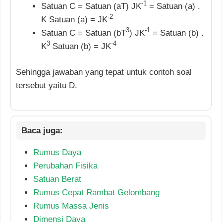
-1
Satuan C = Satuan (aT) JK
= Satuan (a) .
-2
K Satuan (a) = JK
3
-1
Satuan C = Satuan (bT
) JK
= Satuan (b) .
3
-4
K
Satuan (b) = JK
Sehingga jawaban yang tepat untuk contoh soal
tersebut yaitu D.
Rumus Daya
Perubahan Fisika
Satuan Berat
Rumus Cepat Rambat Gelombang
Rumus Massa Jenis
Dimensi Daya