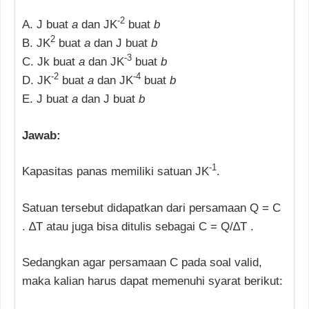
-2
A. J buat
a
dan JK
buat
b
2
B. JK
buat
a
dan J buat
b
-3
C. Jk buat
a
dan JK
buat
b
-2
-4
D. JK
buat
a
dan JK
buat
b
E. J buat
a
dan J buat
b
Jawab:
-1
Kapasitas panas memiliki satuan JK
.
Satuan tersebut didapatkan dari persamaan Q = C
. ∆T atau juga bisa ditulis sebagai C = Q/∆T .
Sedangkan agar persamaan C pada soal valid,
maka kalian harus dapat memenuhi syarat berikut: