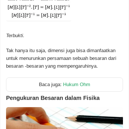
Terbukti.
Tak hanya itu saja, dimensi juga bisa dimanfaatkan
untuk menurunkan persamaan sebuah besaran dari
besaran -besaran yang mempengaruhinya.
Baca juga:
Hukum Ohm
Pengukuran Besaran dalam Fisika