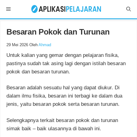
Langsung
Menu
ke
isi
Besaran Pokok dan Turunan
29 Mei 2026
Oleh
Ahmad
Untuk kalian yang gemar dengan pelajaran fisika,
pastinya sudah tak asing lagi dengan istilah besaran
pokok dan besaran turunan.
Besaran adalah sesuatu hal yang dapat diukur. Di
dalam ilmu fisika, besaran ini terbagi ke dalam dua
jenis, yaitu besaran pokok serta besaran turunan.
Selengkapnya terkait besaran pokok dan turunan
simak baik – baik ulasannya di bawah ini.