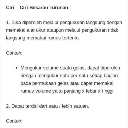
Ciri – Ciri Besaran Turunan:
1. Bisa diperoleh melalui pengukuran langsung dengan
memakai alat ukur ataupun melalui pengukuran tidak
langsung memakai rumus tertentu.
Contoh:
Mengukur volume suatu gelas, dapat diperoleh
dengan mengukur satu per satu setiap bagian
pada permukaan gelas atau dapat memakai
rumus volume yaitu panjang x lebar x tinggi.
2. Dapat terdiri dari satu / lebih satuan.
Contoh: