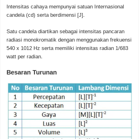
Intensitas cahaya mempunyai satuan Internasional
candela (cd) serta berdimensi [J].
Satu candela diartikan sebagai intensitas pancaran
radiasi monokromatik dengan menggunakan frekuensi
540 x 1012 Hz serta memiliki intensitas radian 1/683
watt per radian.
Besaran Turunan