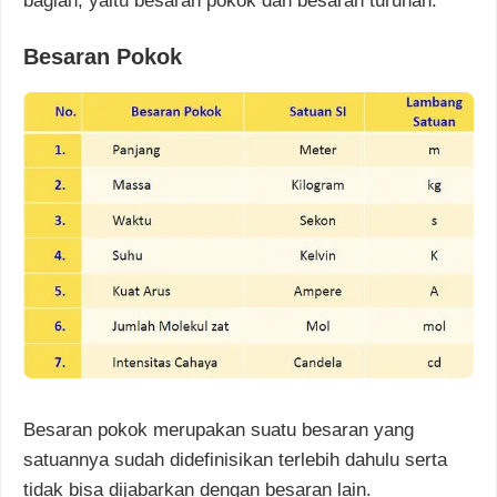
bagian, yaitu besaran pokok dan besaran turunan.
Besaran Pokok
Besaran pokok merupakan suatu besaran yang
satuannya sudah didefinisikan terlebih dahulu serta
tidak bisa dijabarkan dengan besaran lain.