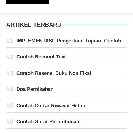
ARTIKEL TERBARU
IMPLEMENTASI: Pengertian, Tujuan, Contoh
Contoh Recount Text
Contoh Resensi Buku Non Fiksi
Doa Pernikahan
Contoh Daftar Riwayat Hidup
Contoh Surat Permohonan