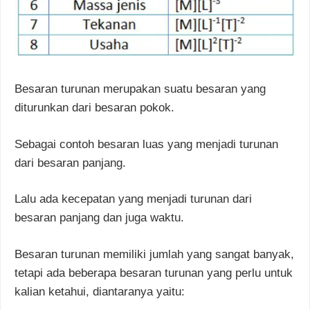
Besaran turunan merupakan suatu besaran yang
diturunkan dari besaran pokok.
Sebagai contoh besaran luas yang menjadi turunan
dari besaran panjang.
Lalu ada kecepatan yang menjadi turunan dari
besaran panjang dan juga waktu.
Besaran turunan memiliki jumlah yang sangat banyak,
tetapi ada beberapa besaran turunan yang perlu untuk
kalian ketahui, diantaranya yaitu: