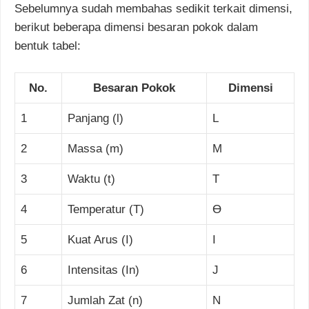
Sebelumnya sudah membahas sedikit terkait dimensi,
berikut beberapa dimensi besaran pokok dalam
bentuk tabel:
No.
Besaran Pokok
Dimensi
1
Panjang (l)
L
2
Massa (m)
M
3
Waktu (t)
T
4
Temperatur (T)
Ө
5
Kuat Arus (I)
I
6
Intensitas (In)
J
7
Jumlah Zat (n)
N