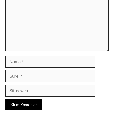
Nama
Surel
Situs
web