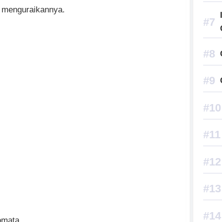
an menguraikannya.
omata