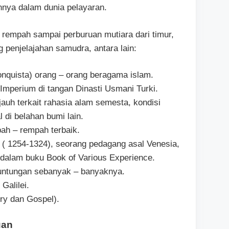
nya dalam dunia pelayaran.
 rempah sampai perburuan mutiara dari timur,
 penjelajahan samudra, antara lain:
nquista) orang – orang beragama islam.
 Imperium di tangan Dinasti Usmani Turki.
jauh terkait rahasia alam semesta, kondisi
l di belahan bumi lain.
ah – rempah terbaik.
o ( 1254-1324), seorang pedagang asal Venesia,
i dalam buku Book of Various Experience.
untungan sebanyak – banyaknya.
Galilei.
ry dan Gospel).
uan