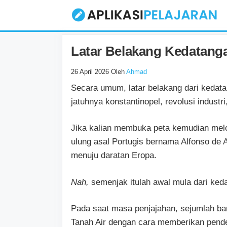
Langsung
ke
isi
Latar Belakang Kedatanga
26 April 2026
Oleh
Ahmad
Secara umum, latar belakang dari kedata
jatuhnya konstantinopel, revolusi indust
Jika kalian membuka peta kemudian melo
ulung asal Portugis bernama Alfonso de
menuju daratan Eropa.
Nah,
semenjak itulah awal mula dari ked
Pada saat masa penjajahan, sejumlah b
Tanah Air dengan cara memberikan pender