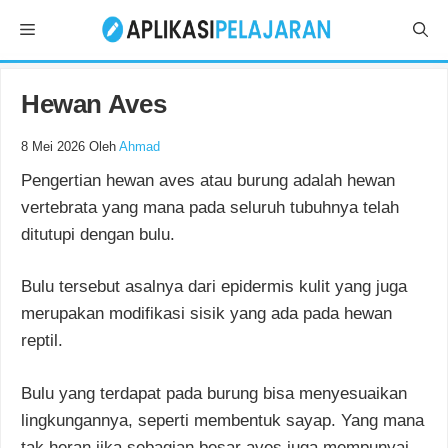
Langsung
Menu
ke
isi
Hewan Aves
8 Mei 2026
Oleh
Ahmad
Pengertian hewan aves atau burung adalah hewan
vertebrata yang mana pada seluruh tubuhnya telah
ditutupi dengan bulu.
Bulu tersebut asalnya dari epidermis kulit yang juga
merupakan modifikasi sisik yang ada pada hewan
reptil.
Bulu yang terdapat pada burung bisa menyesuaikan
lingkungannya, seperti membentuk sayap. Yang mana
tak heran jika sebagian besar aves juga mempunyai