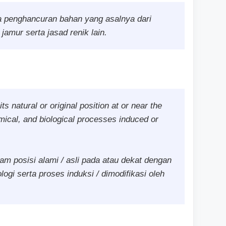
a penghancuran bahan yang asalnya dari
jamur serta jasad renik lain.
its natural or original position at or near the
mical, and biological processes induced or
lam posisi alami / asli pada atau dekat dengan
logi serta proses induksi / dimodifikasi oleh