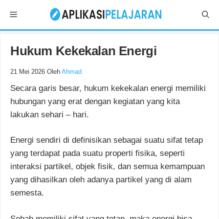
Langsung
Menu
ke
isi
Hukum Kekekalan Energi
21 Mei 2026
Oleh
Ahmad
Secara garis besar, hukum kekekalan energi memiliki
hubungan yang erat dengan kegiatan yang kita
lakukan sehari – hari.
Energi sendiri di definisikan sebagai suatu sifat tetap
yang terdapat pada suatu properti fisika, seperti
interaksi partikel, objek fisik, dan semua kemampuan
yang dihasilkan oleh adanya partikel yang di alam
semesta.
Sebab memiliki sifat yang tetap, maka energi bisa