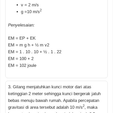
v = 2 m/s
2
g =10 m/s
Penyelesaian:
EM = EP + EK
EM = m g h + ½ m v2
EM = 1 . 10 . 10 + ½ . 1 . 22
EM = 100 + 2
EM = 102 joule
3. Gilang menjatuhkan kunci motor dari atas
ketinggian 2 meter sehingga kunci bergerak jatuh
bebas menuju bawah rumah. Apabila percepatan
2
gravitasi di area tersebut adalah 10 m/s
, maka