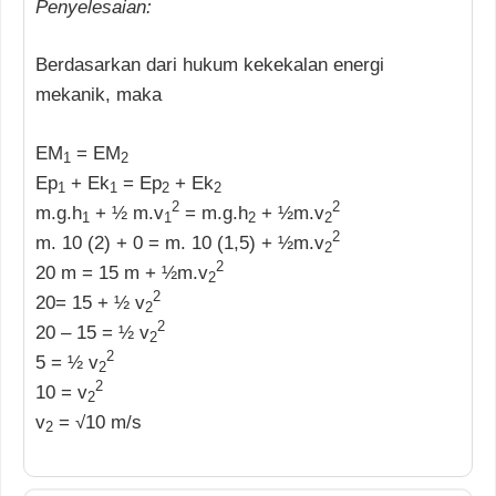
Penyelesaian:
Berdasarkan dari hukum kekekalan energi
mekanik, maka
EM
= EM
1
2
Ep
+ Ek
= Ep
+ Ek
1
1
2
2
2
2
m.g.h
+ ½ m.v
= m.g.h
+ ½m.v
1
1
2
2
2
m. 10 (2) + 0 = m. 10 (1,5) + ½m.v
2
2
20 m = 15 m + ½m.v
2
2
20= 15 + ½ v
2
2
20 – 15 = ½ v
2
2
5 = ½ v
2
2
10 = v
2
v
= √10 m/s
2