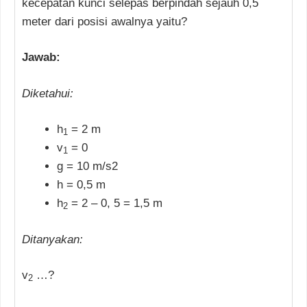
kecepatan kunci selepas berpindah sejauh 0,5
meter dari posisi awalnya yaitu?
Jawab:
Diketahui:
h
= 2 m
1
v
= 0
1
g = 10 m/s2
h = 0,5 m
h
= 2 – 0, 5 = 1,5 m
2
Ditanyakan:
v
…?
2