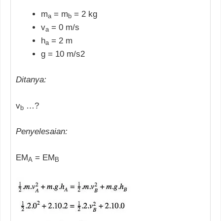
m
= m
= 2 kg
a
b
v
= 0 m/s
a
h
= 2 m
a
g = 10 m/s2
Ditanya:
v
…?
b
Penyelesaian:
EM
= EM
A
B