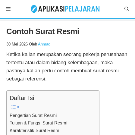
Langsung
Menu
ke
isi
Contoh Surat Resmi
30 Mei 2026
Oleh
Ahmad
Ketika kalian merupakan seorang pekerja perusahaan
tertentu atau dalam bidang kelembagaan, maka
pastinya kalian perlu contoh membuat surat resmi
sebagai referensi.
Daftar Isi
Pengertian Surat Resmi
Tujuan & Fungsi Surat Resmi
Karakteristik Surat Resmi