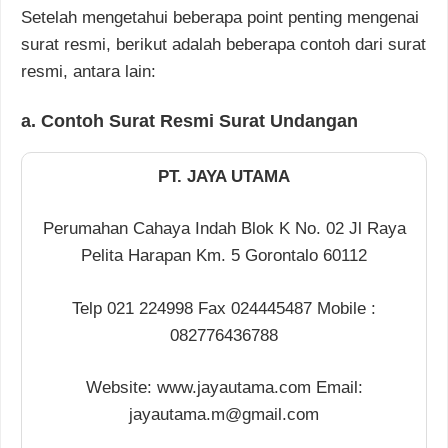
Setelah mengetahui beberapa point penting mengenai
surat resmi, berikut adalah beberapa contoh dari surat
resmi, antara lain:
a. Contoh Surat Resmi Surat Undangan
PT. JAYA UTAMA
Perumahan Cahaya Indah Blok K No. 02 Jl Raya
Pelita Harapan Km. 5 Gorontalo 60112
Telp 021 224998 Fax 024445487 Mobile :
082776436788
Website: www.jayautama.com Email:
jayautama.m@gmail.com