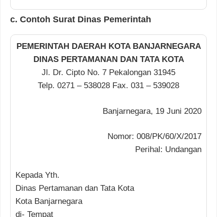
c. Contoh Surat Dinas Pemerintah
PEMERINTAH DAERAH KOTA BANJARNEGARA
DINAS PERTAMANAN DAN TATA KOTA
Jl. Dr. Cipto No. 7 Pekalongan 31945
Telp. 0271 – 538028 Fax. 031 – 539028
Banjarnegara, 19 Juni 2020
Nomor: 008/PK/60/X/2017
Perihal: Undangan
Kepada Yth.
Dinas Pertamanan dan Tata Kota
Kota Banjarnegara
di- Tempat