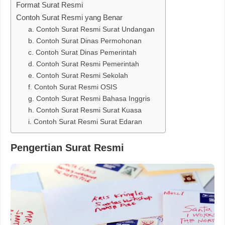
Format Surat Resmi
Contoh Surat Resmi yang Benar
a. Contoh Surat Resmi Surat Undangan
b. Contoh Surat Dinas Permohonan
c. Contoh Surat Dinas Pemerintah
d. Contoh Surat Resmi Pemerintah
e. Contoh Surat Resmi Sekolah
f. Contoh Surat Resmi OSIS
g. Contoh Surat Resmi Bahasa Inggris
h. Contoh Surat Resmi Surat Kuasa
i. Contoh Surat Resmi Surat Edaran
Pengertian Surat Resmi