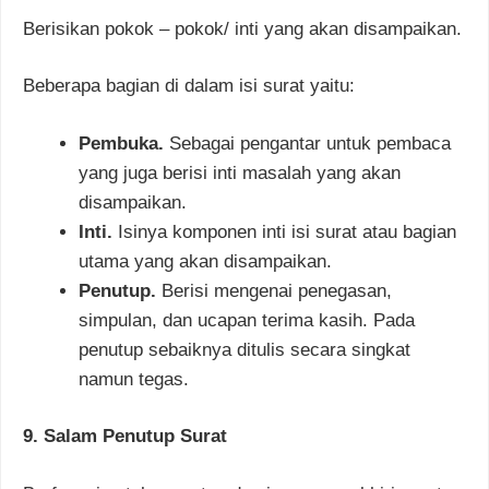
Berisikan pokok – pokok/ inti yang akan disampaikan.
Beberapa bagian di dalam isi surat yaitu:
Pembuka.
Sebagai pengantar untuk pembaca
yang juga berisi inti masalah yang akan
disampaikan.
Inti.
Isinya komponen inti isi surat atau bagian
utama yang akan disampaikan.
Penutup.
Berisi mengenai penegasan,
simpulan, dan ucapan terima kasih. Pada
penutup sebaiknya ditulis secara singkat
namun tegas.
9. Salam Penutup Surat