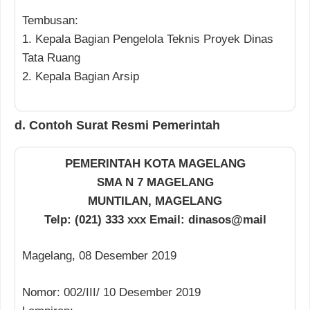
Tembusan:
1. Kepala Bagian Pengelola Teknis Proyek Dinas
Tata Ruang
2. Kepala Bagian Arsip
d. Contoh Surat Resmi Pemerintah
PEMERINTAH KOTA MAGELANG
SMA N 7 MAGELANG
MUNTILAN, MAGELANG
Telp: (021) 333 xxx Email:
dinasos@mail
Magelang, 08 Desember 2019
Nomor: 002/III/ 10 Desember 2019