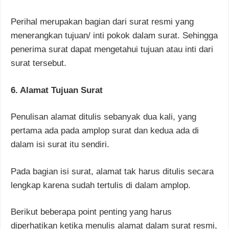
Perihal merupakan bagian dari surat resmi yang
menerangkan tujuan/ inti pokok dalam surat. Sehingga
penerima surat dapat mengetahui tujuan atau inti dari
surat tersebut.
6. Alamat Tujuan Surat
Penulisan alamat ditulis sebanyak dua kali, yang
pertama ada pada amplop surat dan kedua ada di
dalam isi surat itu sendiri.
Pada bagian isi surat, alamat tak harus ditulis secara
lengkap karena sudah tertulis di dalam amplop.
Berikut beberapa point penting yang harus
diperhatikan ketika menulis alamat dalam surat resmi,