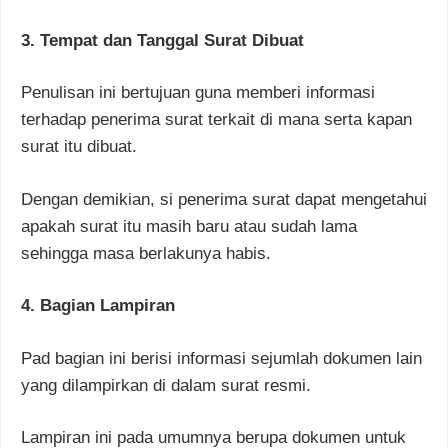
3. Tempat dan Tanggal Surat Dibuat
Penulisan ini bertujuan guna memberi informasi
terhadap penerima surat terkait di mana serta kapan
surat itu dibuat.
Dengan demikian, si penerima surat dapat mengetahui
apakah surat itu masih baru atau sudah lama
sehingga masa berlakunya habis.
4. Bagian Lampiran
Pad bagian ini berisi informasi sejumlah dokumen lain
yang dilampirkan di dalam surat resmi.
Lampiran ini pada umumnya berupa dokumen untuk