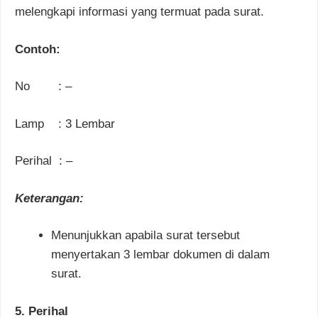
melengkapi informasi yang termuat pada surat.
Contoh:
No : –
Lamp : 3 Lembar
Perihal : –
Keterangan:
Menunjukkan apabila surat tersebut
menyertakan 3 lembar dokumen di dalam
surat.
5. Perihal