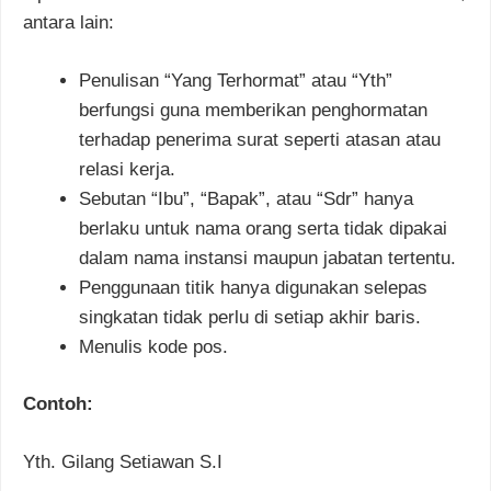
antara lain:
Penulisan “Yang Terhormat” atau “Yth”
berfungsi guna memberikan penghormatan
terhadap penerima surat seperti atasan atau
relasi kerja.
Sebutan “Ibu”, “Bapak”, atau “Sdr” hanya
berlaku untuk nama orang serta tidak dipakai
dalam nama instansi maupun jabatan tertentu.
Penggunaan titik hanya digunakan selepas
singkatan tidak perlu di setiap akhir baris.
Menulis kode pos.
Contoh:
Yth. Gilang Setiawan S.I