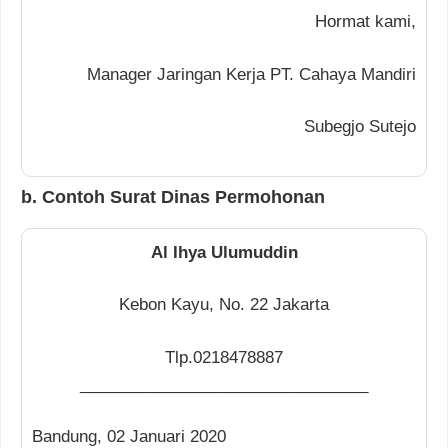
Hormat kami,
Manager Jaringan Kerja PT. Cahaya Mandiri
Subegjo Sutejo
b. Contoh Surat Dinas Permohonan
Al Ihya Ulumuddin
Kebon Kayu, No. 22 Jakarta
Tlp.0218478887
________________________________
Bandung, 02 Januari 2020