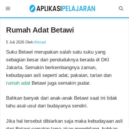
Langsung
Menu
ke
isi
Rumah Adat Betawi
5 Juli 2026
Oleh
Ahmad
Suku Betawi merupakan salah satu suku yang
sebagian besar dari penduduknya berada di DKI
Jakarta. Semakin berkembangnya zaman,
kebudayaan asli seperti adat, pakaian, tarian dan
rumah adat
Betawi juga semakin pudar.
Bahkan banyak dari anak-anak Betawi saat ini tidak
tahu asal-usul dari budayanya sendiri.
Jika hal tersebut dibiarkan saja maka kebudayaan asli
dari Betawi semakin lama akan menghilang, bahkan