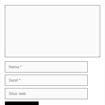
Komentar
Nama
Surel
Situs
web