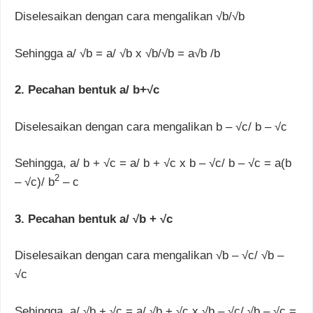
Diselesaikan dengan cara mengalikan √b/√b
Sehingga a/ √b = a/ √b x √b/√b = a√b /b
2. Pecahan bentuk a/ b+√c
Diselesaikan dengan cara mengalikan b – √c/ b – √c
Sehingga, a/ b + √c = a/ b + √c x b – √c/ b – √c = a(b
2
– √c)/ b
– c
3. Pecahan bentuk a/ √b + √c
Diselesaikan dengan cara mengalikan √b – √c/ √b –
√c
Sehingga, a/ √b + √c = a/ √b + √c x √b – √c/ √b – √c =