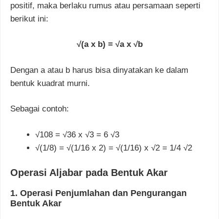
positif, maka berlaku rumus atau persamaan seperti
berikut ini:
√(a x b) = √a x √b
Dengan
a
atau
b
harus bisa dinyatakan ke dalam
bentuk kuadrat murni.
Sebagai contoh:
√108 =
√36 x
√3 = 6
√3
√(1/8) =
√(1/16 x 2) =
√(1/16) x
√2 = 1/4
√2
Operasi Aljabar pada Bentuk Akar
1. Operasi Penjumlahan dan Pengurangan
Bentuk Akar