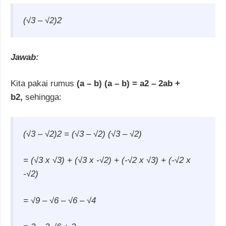
(√3 –
√2)2
Jawab:
Kita pakai rumus
(a – b) (a – b) = a2
–
2ab +
b2,
sehingga:
(√3 –
√2)2
= (√3 –
√2) (√3 –
√2)
= (√3 x
√3) + (√3 x -√2) + (-√2 x
√3) + (-√2 x
-√2)
=
√9 –
√6 –
√6 –
√4