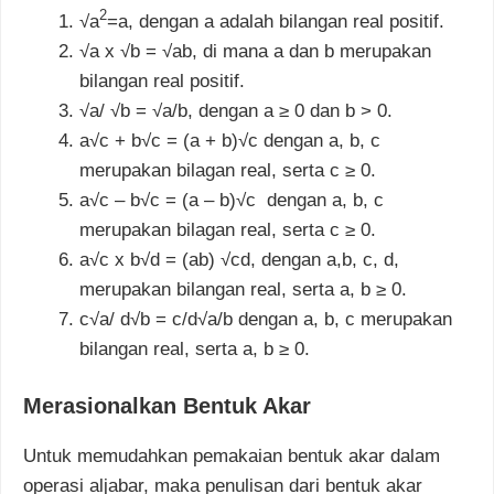
2
√a
=a, dengan a adalah bilangan real positif.
√a x √b = √ab, di mana a dan b merupakan
bilangan real positif.
√a/ √b = √a/b, dengan a ≥ 0 dan b > 0.
a√c + b√c = (a + b)√c dengan a, b, c
merupakan bilagan real, serta c ≥ 0.
a√c – b√c = (a – b)√c dengan a, b, c
merupakan bilagan real, serta c ≥ 0.
a√c x b√d = (ab) √cd, dengan a,b, c, d,
merupakan bilangan real, serta a, b ≥ 0.
c√a/ d√b = c/d√a/b dengan a, b, c merupakan
bilangan real, serta a, b ≥ 0.
Merasionalkan Bentuk Akar
Untuk memudahkan pemakaian bentuk akar dalam
operasi aljabar, maka penulisan dari bentuk akar