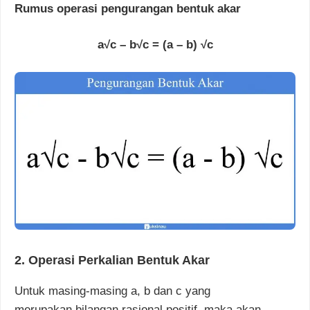
Rumus operasi pengurangan bentuk akar
a√c – b√c = (a – b) √c
2. Operasi Perkalian Bentuk Akar
Untuk masing-masing a, b
dan
c yang
merupakan
bilangan rasional positif, maka akan