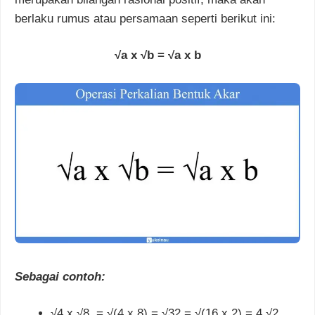
berlaku rumus atau persamaan seperti berikut ini:
√a x √b = √a x b
Sebagai contoh:
√4 x
√8 =
√(4 x 8) =
√32 =
√(16 x 2) = 4
√2