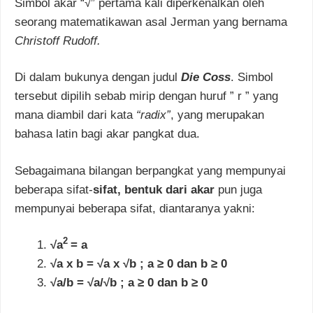
Simbol akar “√” pertama kali diperkenalkan oleh
seorang matematikawan asal Jerman yang bernama
Christoff Rudoff.
Di dalam bukunya dengan judul
Die Coss
. Simbol
tersebut dipilih sebab mirip dengan huruf ” r ” yang
mana diambil dari kata
“radix”
, yang merupakan
bahasa latin bagi akar pangkat dua.
Sebagaimana bilangan berpangkat yang mempunyai
beberapa sifat-
sifat, bentuk dari akar
pun juga
mempunyai beberapa sifat, diantaranya yakni:
2
√a
= a
√a x b = √a x √b ; a ≥ 0 dan b ≥ 0
√a/b = √a/√b ; a ≥ 0 dan b ≥ 0