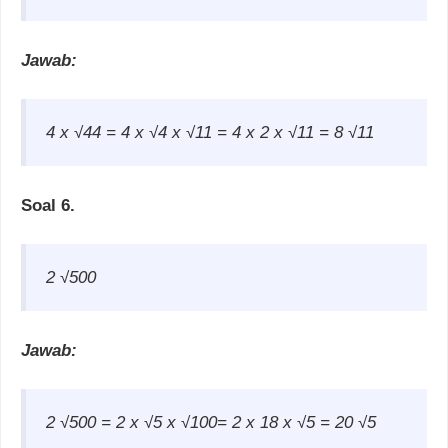
Jawab:
4 x
√44 = 4 x
√4 x
√11 = 4 x 2 x
√11 = 8
√11
Soal 6.
2
√500
Jawab:
2
√500 = 2 x
√5 x
√100= 2 x 18 x
√5 = 20
√5