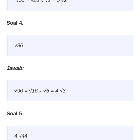
√50 =
√25 x
√2 = 5
√2
Soal 4.
√96
Jawab:
√96 =
√16 x
√6 = 4
√3
Soal 5.
4
√44