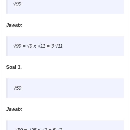
√99
Jawab:
√99 =
√9 x
√11 = 3
√11
Soal 3.
√50
Jawab: