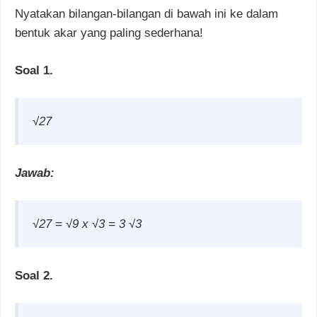
Nyatakan bilangan-bilangan di bawah ini ke dalam
bentuk akar yang paling sederhana!
Soal 1.
√27
Jawab:
√27 =
√9 x
√3 = 3
√3
Soal 2.