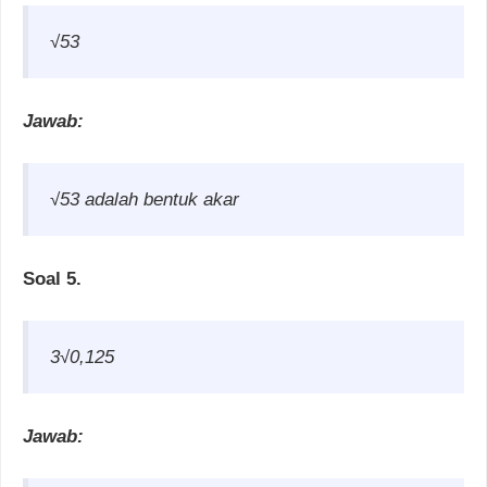
√53
Jawab:
√53 adalah bentuk akar
Soal 5.
3√0,125
Jawab: