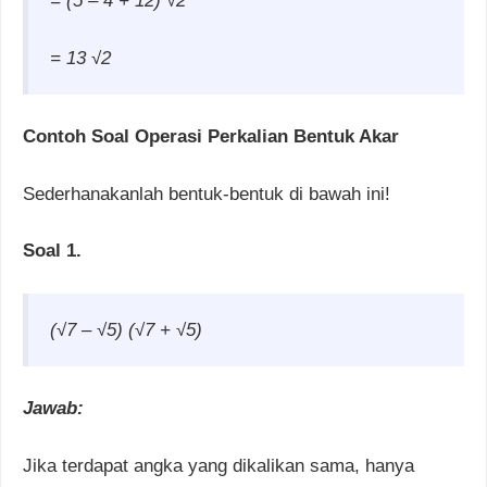
= (5
–
4 + 12)
√2
= 13
√2
Contoh Soal Operasi Perkalian Bentuk Akar
Sederhanakanlah bentuk-bentuk di bawah ini!
Soal 1.
(√7 –
√5) (√7 +
√5)
Jawab:
Jika terdapat angka yang dikalikan sama, hanya