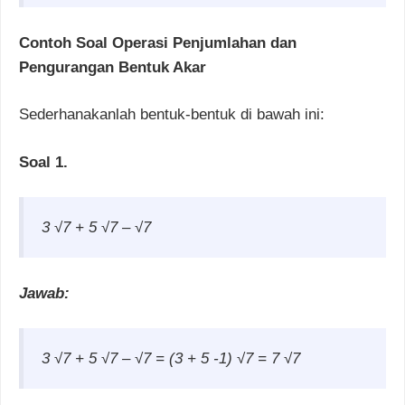
Contoh Soal Operasi Penjumlahan dan
Pengurangan Bentuk Akar
Sederhanakanlah bentuk-bentuk di bawah ini:
Soal 1.
3
√7 + 5
√7 –
√7
Jawab:
3
√7 + 5
√7 –
√7 = (3 + 5 -1)
√7 = 7
√7