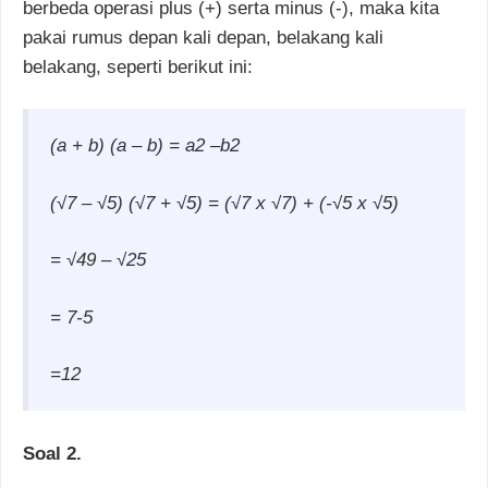
berbeda operasi plus (+) serta minus (-), maka kita
pakai rumus
depan kali depan,
belakang kali
belakang, seperti berikut ini:
(a + b) (a
–
b) = a2
–b2
(√7 –
√5) (√7 +
√5) = (√7 x
√7) + (-√5 x
√5)
=
√49 –
√25
= 7-5
=12
Soal 2.