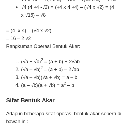
√4 (4
√4 -√2) = (√4 x 4
√4)
–
(√4 x
√2) = (4
x
√16) –
√8
= (4 x 4)
–
(√4 x
√2)
= 16
–
2
√2
Rangkuman Operasi Bentuk Akar:
2
(√a + √b)
= (a + b) + 2√ab
2
(√a – √b)
= (a + b) – 2√ab
(√a – √b)(√a + √b) = a – b
2
(a – √b)(a + √b) = a
– b
Sifat Bentuk Akar
Adapun beberapa sifat operasi bentuk akar seperti di
bawah ini: