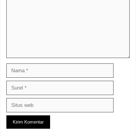
Nama
Surel
Situs
web