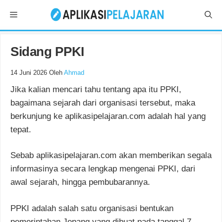
Langsung
Menu
ke
isi
Sidang PPKI
14 Juni 2026
Oleh
Ahmad
Jika kalian mencari tahu tentang apa itu PPKI,
bagaimana sejarah dari organisasi tersebut, maka
berkunjung ke aplikasipelajaran.com adalah hal yang
tepat.
Sebab aplikasipelajaran.com akan memberikan segala
informasinya secara lengkap mengenai PPKI, dari
awal sejarah, hingga pembubarannya.
PPKI adalah salah satu organisasi bentukan
pemerintahan Jepang yang dibuat pada tanggal 7