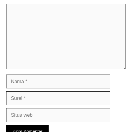
Komentar
Nama
Surel
Situs
web