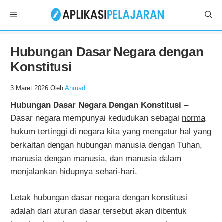
Langsung
Menu
ke
isi
Hubungan Dasar Negara dengan
Konstitusi
3 Maret 2026
Oleh
Ahmad
Hubungan Dasar Negara Dengan Konstitusi
–
Dasar negara mempunyai kedudukan sebagai
norma
hukum tertinggi
di negara kita yang mengatur hal yang
berkaitan dengan hubungan manusia dengan Tuhan,
manusia dengan manusia, dan manusia dalam
menjalankan hidupnya sehari-hari.
Letak hubungan dasar negara dengan konstitusi
adalah dari aturan dasar tersebut akan dibentuk