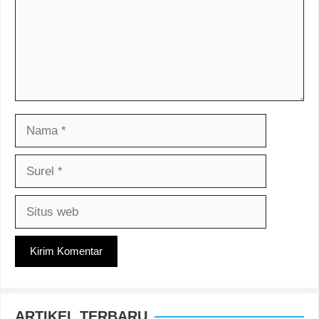
Nama
Surel
Situs
web
ARTIKEL TERBARU