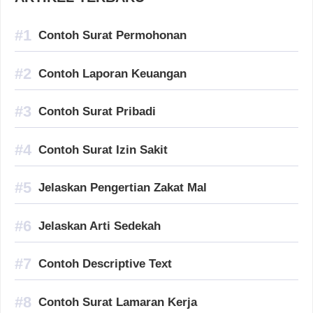
Contoh Surat Permohonan
Contoh Laporan Keuangan
Contoh Surat Pribadi
Contoh Surat Izin Sakit
Jelaskan Pengertian Zakat Mal
Jelaskan Arti Sedekah
Contoh Descriptive Text
Contoh Surat Lamaran Kerja