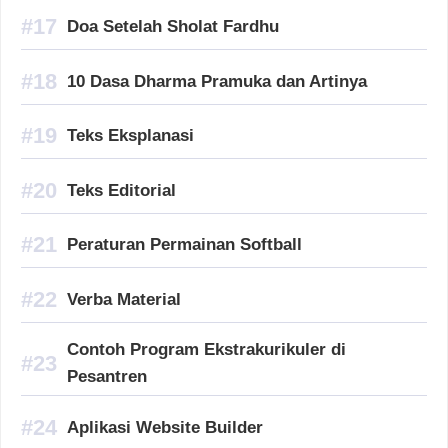
Doa Setelah Sholat Fardhu
10 Dasa Dharma Pramuka dan Artinya
Teks Eksplanasi
Teks Editorial
Peraturan Permainan Softball
Verba Material
Contoh Program Ekstrakurikuler di
Pesantren
Aplikasi Website Builder