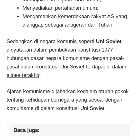
Menyediakan pertahanan umum;
Mengamankan kemerdekaan rakyat AS yang
dianggap sebagai anugerah dari Tuhan.
Sedangkan di negara komunis seperti
Uni Soviet
dinyatakan dalam pembukaan konstitusi 1977
hubungan dasar negara komunisme dengan pasal-
pasal dalam konstitusi Uni Soviet terdapat di dalam
alinea terakhir
.
Ajaran komunisme dijabarkan kedalam aturan pokok
tentang kehidupan bernegara yang sesuai dengan
komunisme di dalam konstitusi Uni Soviet.