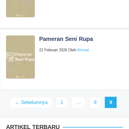
Pameran Seni Rupa
22 Februari 2026
Oleh
Ahmad
Halaman
Halaman
Halaman
←
Sebelumnya
1
…
8
9
ARTIKEL TERBARU